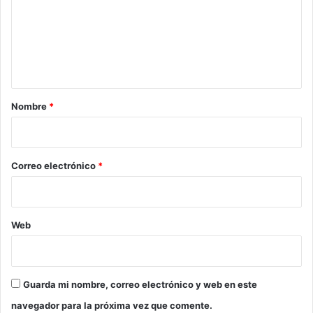
e
n
t
a
r
Nombre
*
i
o
*
Correo electrónico
*
Web
Guarda mi nombre, correo electrónico y web en este
navegador para la próxima vez que comente.