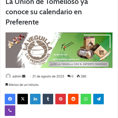
La Unión de Tomelloso ya
conoce su calendario en
Preferente
admin
S
21 de agosto de 2023
0
286
e
Menos de un minuto
n
Facebook
X
LinkedIn
Tumblr
Pinterest
Reddit
WhatsApp
Telegram
d
a
Viber
n
e