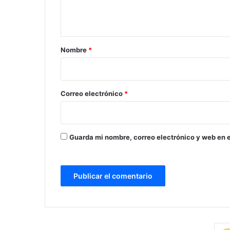
n
t
a
r
Nombre
*
i
o
*
Correo electrónico
*
Guarda mi nombre, correo electrónico y web en 