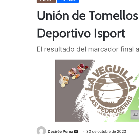
Unión de Tomelloso
Deportivo Isport
El resultado del marcador final 
Desirée Perea
S
30 de octubre de 2023
e