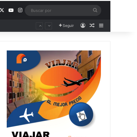
acebook
X
YouTube
Instagram
Buscar
por
Acceso
Publicación al aza
Barra lateral
Seguir