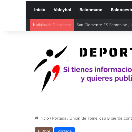
Inicio
Voleybol
Balonmano
Baloncest
Noticias de última hora
Alba Redondo y Sheila García 
Inicio
/
Portada
/
Unión de Tomelloso B pierde cont
Fútbol
Portada