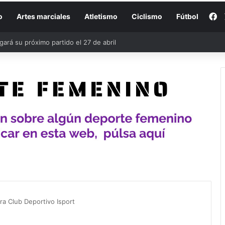
F
o
Artes marciales
Atletismo
Ciclismo
Fútbol
convocadas para los encuentros de la Selección de cara a la Eurocopa
ra Club Deportivo Isport