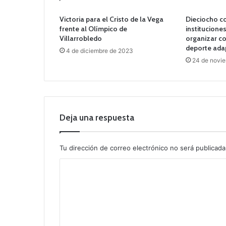
Victoria para el Cristo de la Vega
Dieciocho co
frente al Olímpico de
institucione
Villarrobledo
organizar c
deporte ada
4 de diciembre de 2023
24 de novi
Deja una respuesta
Tu dirección de correo electrónico no será publicada
C
o
m
e