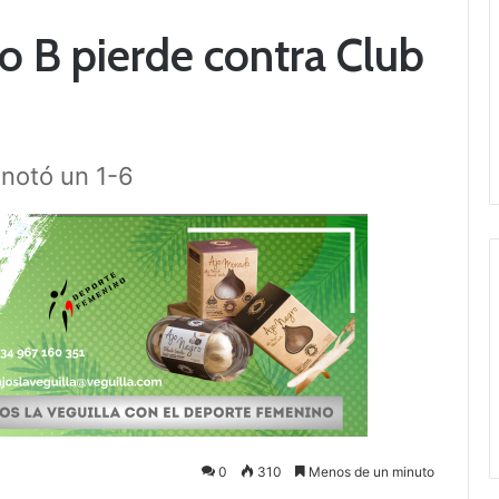
 B pierde contra Club
anotó un 1-6
0
310
Menos de un minuto