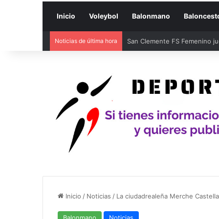
Inicio
Voleybol
Balonmano
Baloncest
Noticias de última hora
Alba Redondo y Sheila García 
Inicio
/
Noticias
/
La ciudadrealeña Merche Castel
Balonmano
Noticias