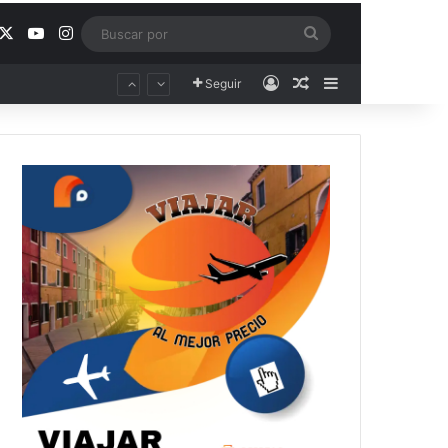
acebook
X
YouTube
Instagram
Buscar
por
Acceso
Publicación al aza
Barra lateral
Seguir