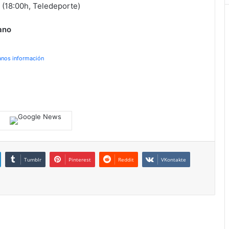
 (18:00h, Teledeporte)
ano
anos información
Tumblr
Pinterest
Reddit
VKontakte