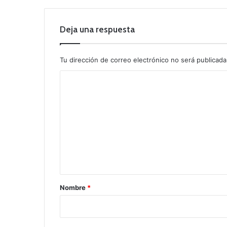
Deja una respuesta
Tu dirección de correo electrónico no será publicada
C
o
m
e
n
t
a
r
Nombre
*
i
o