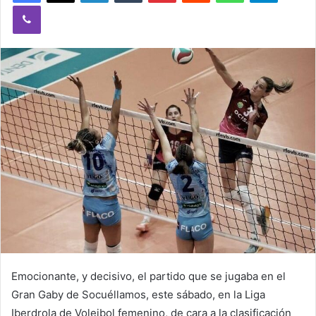
Viber
n
e
m
a
i
l
Emocionante, y decisivo, el partido que se jugaba en el
Gran Gaby de Socuéllamos, este sábado, en la Liga
Iberdrola de Voleibol femenino, de cara a la clasificación