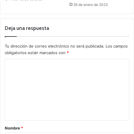
26 de enero de 2023
Deja una respuesta
Tu dirección de correo electrónico no será publicada.
Los campos
obligatorios están marcados con
*
C
o
m
e
n
t
a
r
Nombre
*