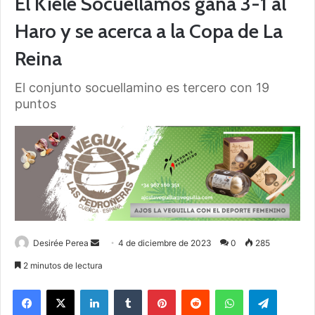
El Kiele Socuéllamos gana 3-1 al
Haro y se acerca a la Copa de La
Reina
El conjunto socuellamino es tercero con 19
puntos
Desirée Perea
S
4 de diciembre de 2023
0
285
e
2 minutos de lectura
n
Facebook
X
LinkedIn
Tumblr
Pinterest
Reddit
WhatsApp
Telegram
d
a