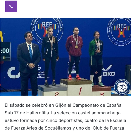
Viber
n
e
m
a
i
l
El sábado se celebró en Gijón el Campeonato de España
Sub 17 de Halterofilia. La selección castellanomanchega
estuvo formada por cinco deportistas, cuatro de la Escuela
de Fuerza Aries de Socuéllamos y uno del Club de Fuerza