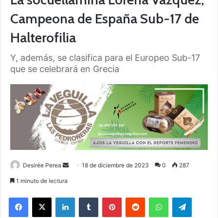
Campeona de España Sub-17 de
Halterofilia
Y, además, se clasifica para el Europeo Sub-17
que se celebrará en Grecia
Desirée Perea
S
18 de diciembre de 2023
0
287
e
1 minuto de lectura
n
Facebook
X
LinkedIn
Tumblr
Pinterest
Reddit
WhatsApp
Telegram
d
a