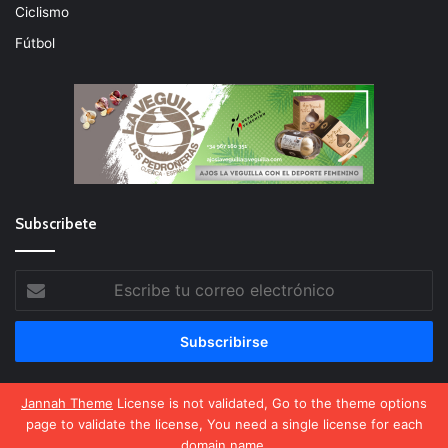
Ciclismo
Fútbol
Subscribete
Escribe
tu
correo
electrónico
Jannah Theme
License is not validated, Go to the theme options
page to validate the license, You need a single license for each
El Deporte Femenino
domain name.