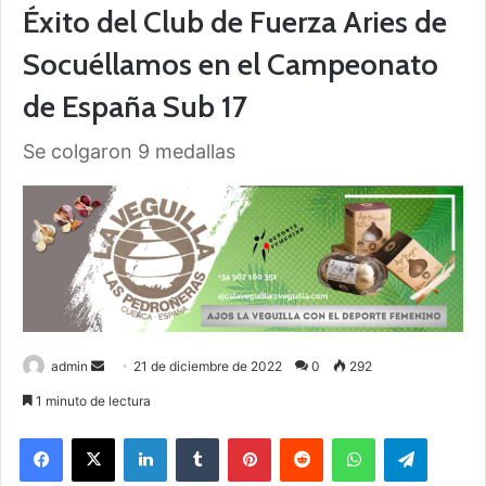
Éxito del Club de Fuerza Aries de
Socuéllamos en el Campeonato
de España Sub 17
Se colgaron 9 medallas
admin
S
21 de diciembre de 2022
0
292
e
1 minuto de lectura
n
Facebook
X
LinkedIn
Tumblr
Pinterest
Reddit
WhatsApp
Telegram
d
a