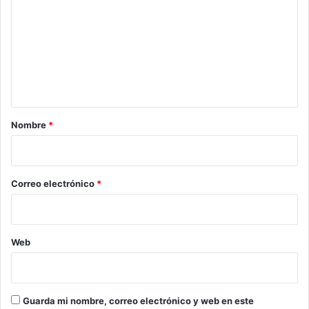
m
e
n
t
a
r
Nombre
*
i
o
*
Correo electrónico
*
Web
Guarda mi nombre, correo electrónico y web en este