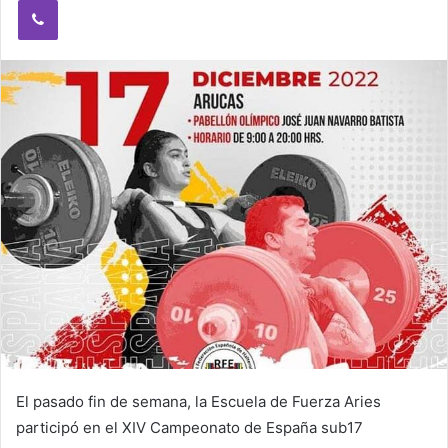
Viber
n
e
m
a
i
l
El pasado fin de semana, la Escuela de Fuerza Aries
participó en el XIV Campeonato de España sub17