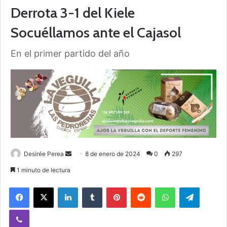
Derrota 3-1 del Kiele
Socuéllamos ante el Cajasol
En el primer partido del año
Desirée Perea
S
8 de enero de 2024
0
297
e
1 minuto de lectura
n
Facebook
X
LinkedIn
Tumblr
Pinterest
Reddit
WhatsApp
Telegram
d
a
Viber
n
e