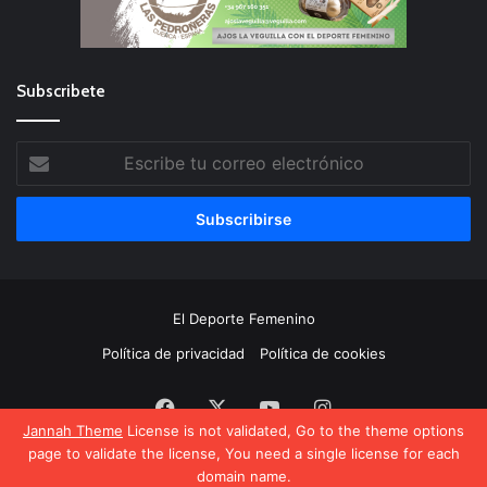
Subscribete
Escribe
tu
correo
electrónico
El Deporte Femenino
Política de privacidad
Política de cookies
Facebook
X
YouTube
Instagram
Jannah Theme
License is not validated, Go to the theme options
page to validate the license, You need a single license for each
domain name.