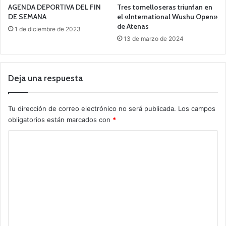
AGENDA DEPORTIVA DEL FIN
Tres tomelloseras triunfan en
DE SEMANA
el «International Wushu Open»
de Atenas
1 de diciembre de 2023
13 de marzo de 2024
Deja una respuesta
Tu dirección de correo electrónico no será publicada.
Los campos
obligatorios están marcados con
*
C
o
m
e
n
t