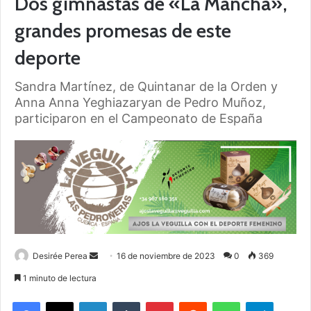
Dos gimnastas de «La Mancha»,
grandes promesas de este
deporte
Sandra Martínez, de Quintanar de la Orden y
Anna Anna Yeghiazaryan de Pedro Muñoz,
participaron en el Campeonato de España
Desirée Perea
S
16 de noviembre de 2023
0
369
e
1 minuto de lectura
n
Facebook
X
LinkedIn
Tumblr
Pinterest
Reddit
WhatsApp
Telegram
d