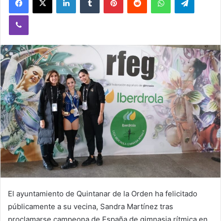
a
Viber
n
e
m
a
i
l
El ayuntamiento de Quintanar de la Orden ha felicitado
públicamente a su vecina, Sandra Martínez tras
proclamarse campeona de España de gimnasia rítmica en