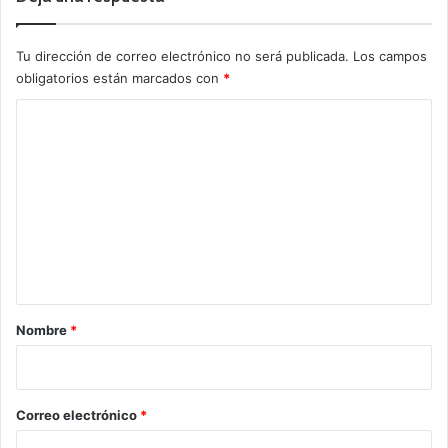
Tu dirección de correo electrónico no será publicada.
Los campos
obligatorios están marcados con
*
C
o
m
e
n
t
a
r
Nombre
*
i
o
*
Correo electrónico
*