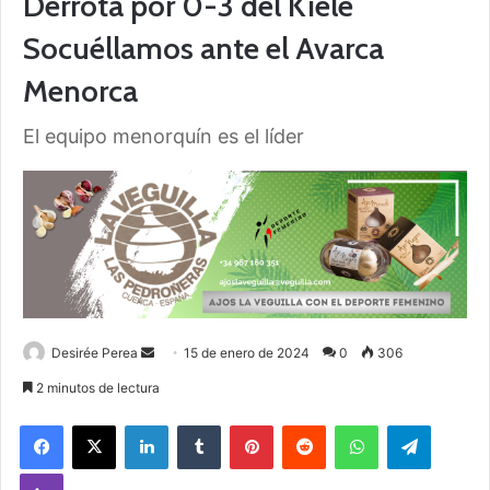
Derrota por 0-3 del Kiele
Socuéllamos ante el Avarca
Menorca
El equipo menorquín es el líder
Desirée Perea
S
15 de enero de 2024
0
306
e
2 minutos de lectura
n
Facebook
X
LinkedIn
Tumblr
Pinterest
Reddit
WhatsApp
Telegram
d
a
Viber
n