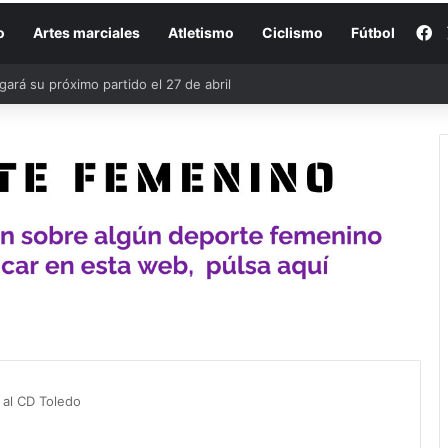
F
o
Artes marciales
Atletismo
Ciclismo
Fútbol
rá su próximo partido el 27 de abril
 al CD Toledo