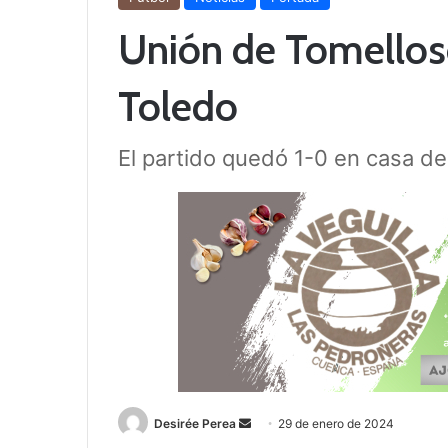
Unión de Tomelloso
Toledo
El partido quedó 1-0 en casa de
Desirée Perea
S
29 de enero de 2024
e