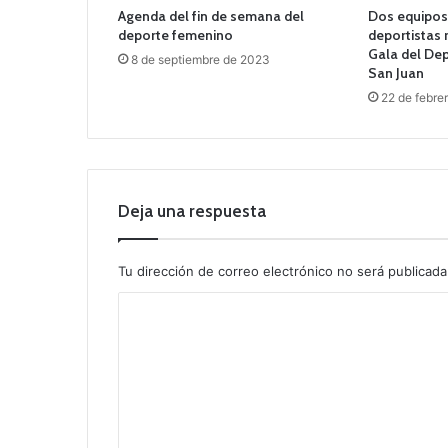
Agenda del fin de semana del
Dos equipos
deporte femenino
deportistas 
Gala del Dep
8 de septiembre de 2023
San Juan
22 de febre
Deja una respuesta
Tu dirección de correo electrónico no será publicada
C
o
m
e
n