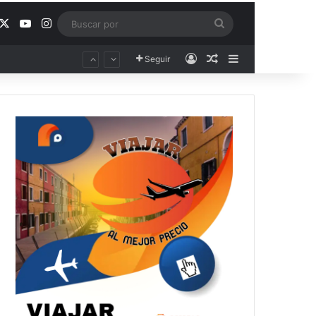
acebook
X
YouTube
Instagram
Buscar
por
Acceso
Publicación al aza
Barra lateral
Seguir