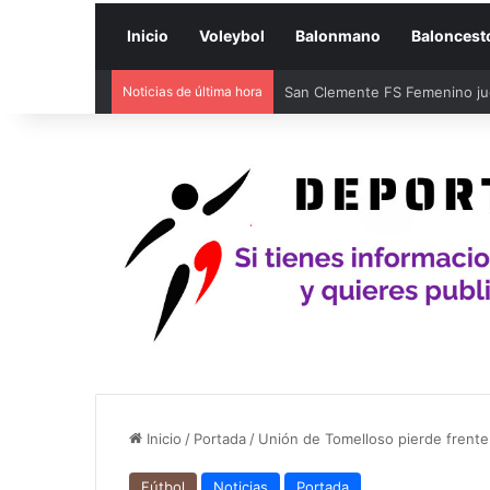
Inicio
Voleybol
Balonmano
Baloncest
Noticias de última hora
San Clemente FS Femenino juga
Inicio
/
Portada
/
Unión de Tomelloso pierde frente
Fútbol
Noticias
Portada