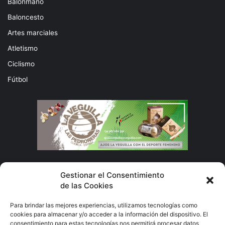
Balonmano
Baloncesto
Artes marciales
Atletismo
Ciclismo
Fútbol
Subscribete
Gestionar el Consentimiento
de las Cookies
Escribe
Para brindar las mejores experiencias, utilizamos tecnologías como
tu
cookies para almacenar y/o acceder a la información del dispositivo. El
correo
consentimiento para estas tecnologías nos permitirá procesar datos