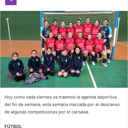
e
m
a
i
l
Hoy como cada viernes os traemos la agenda deportiva
del fin de semana, esta semana marcada por el descanso
de algunas competiciones por el carnaval.
FÚTBOL