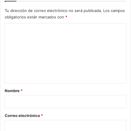
Tu dirección de correo electrónico no será publicada.
Los campos
obligatorios están marcados con
*
C
o
m
e
n
t
a
r
Nombre
*
i
o
*
Correo electrónico
*