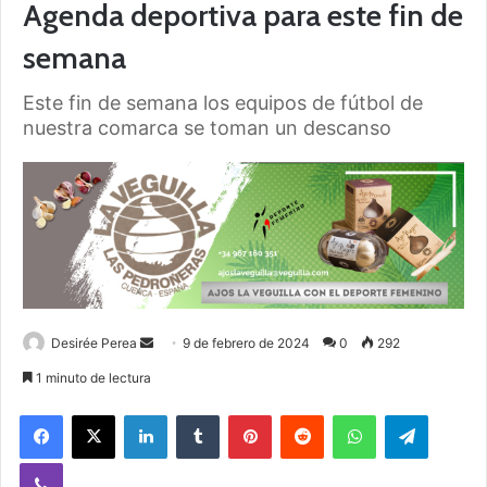
Agenda deportiva para este fin de
semana
Este fin de semana los equipos de fútbol de
nuestra comarca se toman un descanso
Desirée Perea
S
9 de febrero de 2024
0
292
e
1 minuto de lectura
n
Facebook
X
LinkedIn
Tumblr
Pinterest
Reddit
WhatsApp
Telegram
d
a
Viber
n