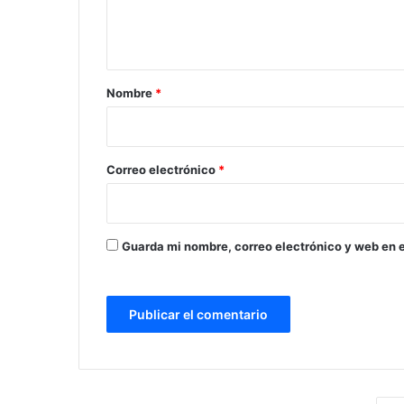
n
t
a
r
Nombre
*
i
o
*
Correo electrónico
*
Guarda mi nombre, correo electrónico y web en 