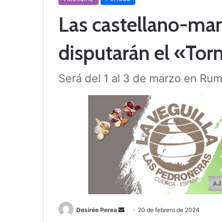
Las castellano-ma
disputarán el «Tor
Será del 1 al 3 de marzo en Ru
Desirée Perea
S
20 de febrero de 2024
e