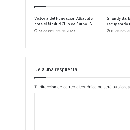
Victoria del Fundación Albacete
Shandy Bar
ante el Madrid Club de Fútbol B
recuperado 
23 de octubre de 2023
10 de novi
Deja una respuesta
Tu dirección de correo electrónico no será publicada
C
o
m
e