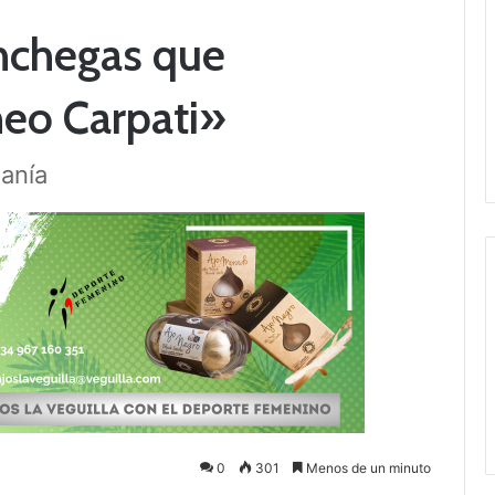
nchegas que
neo Carpati»
manía
0
301
Menos de un minuto