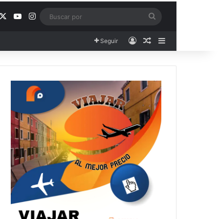
acebook
X
YouTube
Instagram
Buscar
por
Acceso
Publicación al aza
Barra lateral
Seguir