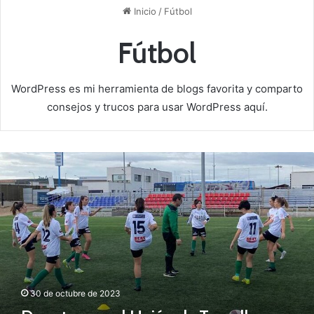
Inicio
/
Fútbol
Fútbol
WordPress es mi herramienta de blogs favorita y comparto
consejos y trucos para usar WordPress aquí.
D
e
r
r
o
t
a
p
a
r
30 de octubre de 2023
a