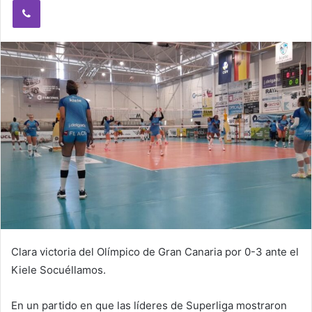
Viber
n
e
m
a
i
l
Clara victoria del Olímpico de Gran Canaria por 0-3 ante el
Kiele Socuéllamos.
En un partido en que las líderes de Superliga mostraron