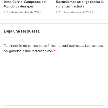
Inma García, Campeona del
Socuéllamos se erige contra la
Mundo de derrapes
violencia machista
13 de noviembre de 2023
16 de noviembre de 2022
Deja una respuesta
Tu dirección de correo electrónico no será publicada.
Los campos
obligatorios están marcados con
*
C
o
m
e
n
t
a