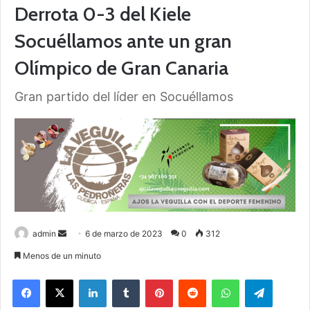
Derrota 0-3 del Kiele
Socuéllamos ante un gran
Olímpico de Gran Canaria
Gran partido del líder en Socuéllamos
admin
S
6 de marzo de 2023
0
312
e
Menos de un minuto
n
Facebook
X
LinkedIn
Tumblr
Pinterest
Reddit
WhatsApp
Telegram
d
a