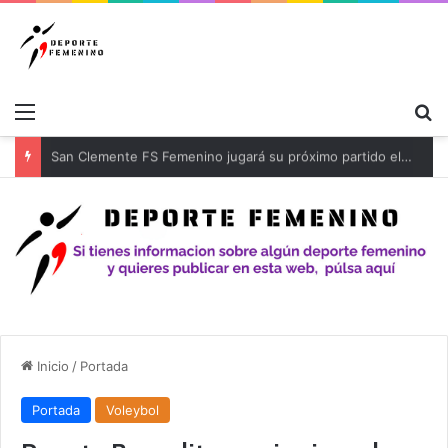
Menú
B
Inicio
/
Portada
Portada
Voleybol