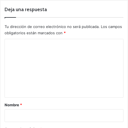
Deja una respuesta
Tu dirección de correo electrónico no será publicada.
Los campos
obligatorios están marcados con
*
C
o
m
e
n
t
a
r
Nombre
*
i
o