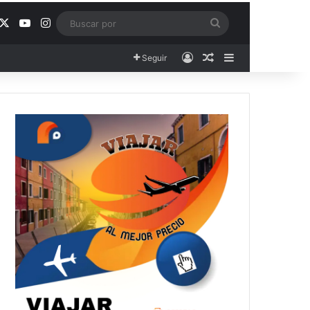
acebook
X
YouTube
Instagram
Buscar
por
Acceso
Publicación al aza
Barra lateral
Seguir