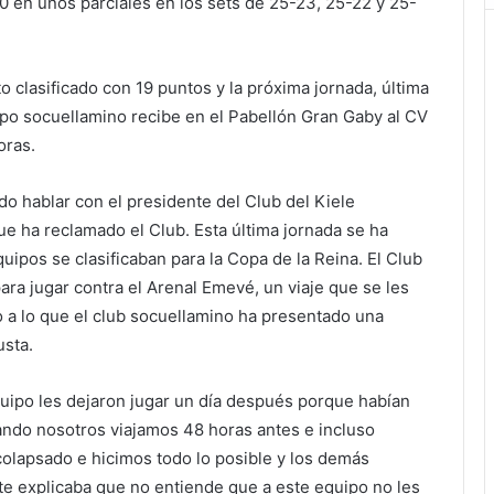
-0 en unos parciales en los sets de 25-23, 25-22 y 25-
o clasificado con 19 puntos y la próxima jornada, última
uipo socuellamino recibe en el Pabellón Gran Gaby al CV
oras.
do hablar con el presidente del Club del Kiele
e ha reclamado el Club. Esta última jornada se ha
uipos se clasificaban para la Copa de la Reina. El Club
ara jugar contra el Arenal Emevé, un viaje que se les
o a lo que el club socuellamino ha presentado una
usta.
uipo les dejaron jugar un día después porque habían
uando nosotros viajamos 48 horas antes e incluso
olapsado e hicimos todo lo posible y los demás
te explicaba que no entiende que a este equipo no les