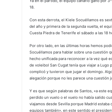
Ya en el partido, el equipo canario ganó por 3
18.
Con esta derrota, el Kiele Socuéllamos es sext
del año y primera de la segunda vuelta, el eq
Cuesta Piedra de Tenerife el sábado a las 18 h
Por otro lado, en las últimas horas hemos podi
Socuéllamos para hablar sobre una cuestión qu
hecho unificada para reconocer a la vez qué eq
de voleibol San Cugat tenía que viajar a Lugo p
complicó y tuvieron que jugar el domingo. Alg
alegación porque no les parece una cuestión j
Y es que según palabras de Santos, «a este eq
perdido un vuelo o el vuelo no había salido c
viajamos desde Sevilla porque Madrid estaba c
equipos también», en este sentido el presiden