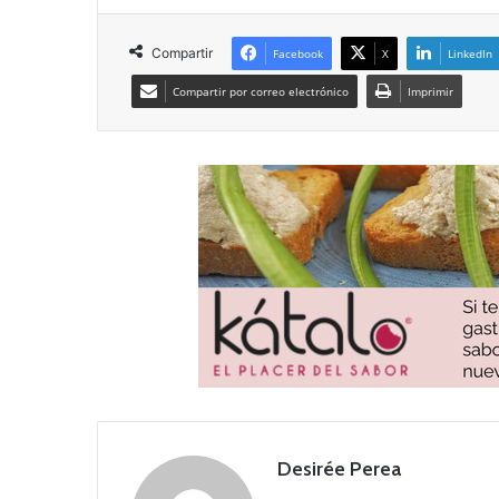
Compartir
Facebook
X
LinkedIn
Compartir por correo electrónico
Imprimir
Desirée Perea