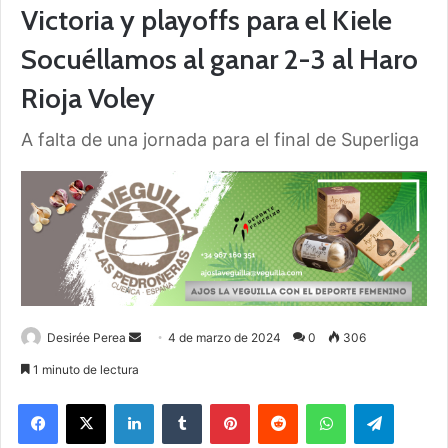
Victoria y playoffs para el Kiele
Socuéllamos al ganar 2-3 al Haro
Rioja Voley
A falta de una jornada para el final de Superliga
Desirée Perea
S
4 de marzo de 2024
0
306
e
1 minuto de lectura
n
Facebook
X
LinkedIn
Tumblr
Pinterest
Reddit
WhatsApp
Telegram
d
a