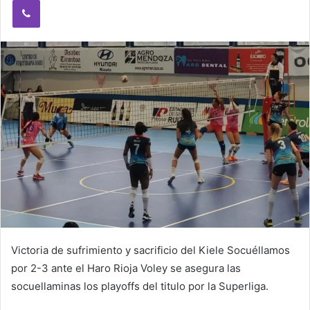
Viber
n
e
m
a
i
l
Victoria de sufrimiento y sacrificio del Kiele Socuéllamos
por 2-3 ante el Haro Rioja Voley se asegura las
socuellaminas los playoffs del titulo por la Superliga.