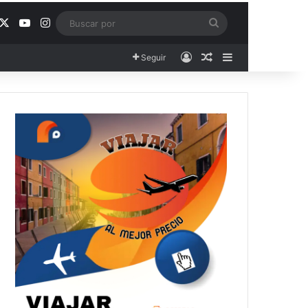
acebook
X
YouTube
Instagram
Buscar
por
Acceso
Publicación al aza
Barra lateral
Seguir