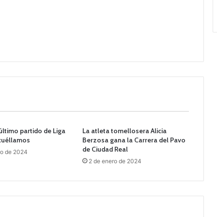
último partido de Liga
La atleta tomellosera Alicia
ocuéllamos
Berzosa gana la Carrera del Pavo
de Ciudad Real
ro de 2024
2 de enero de 2024