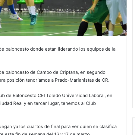
 de baloncesto donde están liderando los equipos de la
po de baloncesto de Campo de Criptana, en segundo
rcera posición tendríamos a Prado-Marianistas de CR.
lub de Baloncesto CEI Toledo Universidad Laboral, en
udad Real y en tercer lugar, tenemos al Club
egan ya los cuartos de final para ver quien se clasifica
re este fin de semana del 16 y 17 de marzo.