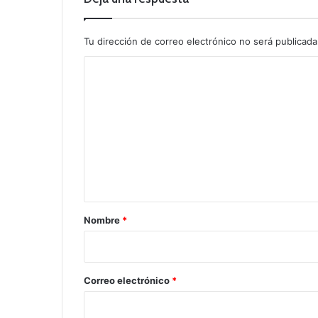
Tu dirección de correo electrónico no será publicada
C
o
m
e
n
t
a
r
Nombre
*
i
o
*
Correo electrónico
*