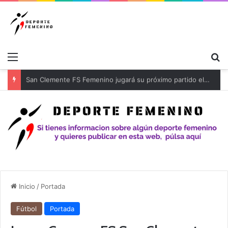
Menú
B
Inicio
/
Portada
Fútbol
Portada