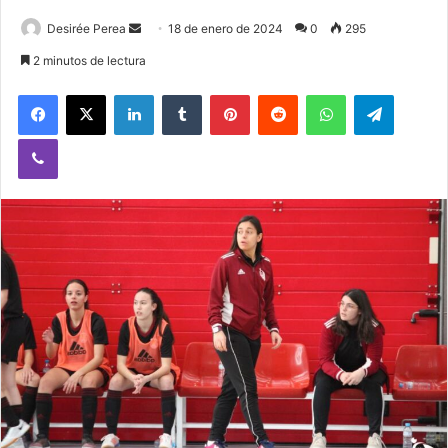
Desirée Perea
S
18 de enero de 2024
0
295
e
2 minutos de lectura
n
Facebook
X
LinkedIn
Tumblr
Pinterest
Reddit
WhatsApp
Telegram
d
a
Viber
n
e
m
a
i
l