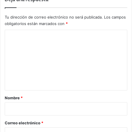
Tu dirección de correo electrónico no será publicada.
Los campos
obligatorios están marcados con
*
C
o
m
e
n
t
a
r
Nombre
*
i
o
*
Correo electrónico
*