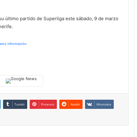
u último partido de Superliga este sábado, 9 de marzo
nerife.
anos información
Tumblr
Pinterest
Reddit
VKontakte