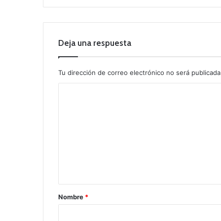
Deja una respuesta
Tu dirección de correo electrónico no será publicada
C
o
m
e
n
t
a
r
Nombre
*
i