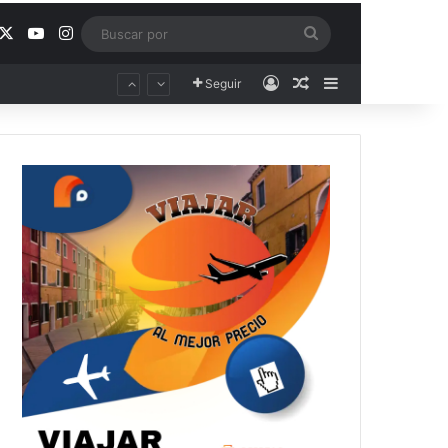
acebook
X
YouTube
Instagram
Buscar
por
Acceso
Publicación al aza
Barra lateral
Seguir