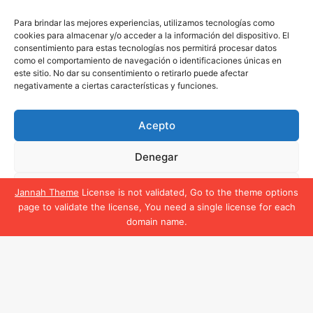
Para brindar las mejores experiencias, utilizamos tecnologías como
cookies para almacenar y/o acceder a la información del dispositivo. El
consentimiento para estas tecnologías nos permitirá procesar datos
como el comportamiento de navegación o identificaciones únicas en
Subscribete
este sitio. No dar su consentimiento o retirarlo puede afectar
negativamente a ciertas características y funciones.
Escribe
tu
Acepto
correo
electrónico
Denegar
Ver preferencias
Jannah Theme
License is not validated, Go to the theme options
page to validate the license, You need a single license for each
El Deporte Femenino
Política de cookies
Política de privacidad
domain name.
Política de privacidad
Política de cookies
Facebook
X
WhatsApp
Telegram
Facebook
X
YouTube
Instagram
B