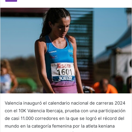
m
a
i
l
Valencia inauguró el calendario nacional de carreras 2024
con el 10K Valencia Ibercaja, prueba con una participación
de casi 11.000 corredores en la que se logró el récord del
mundo en la categoría femenina por la atleta keniana