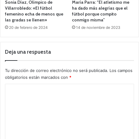
Sonia Díaz, Olímpico de
María Parra: “El atletismo me
Villarrobledo: «El fútbol
ha dado más alegrías que el
femenino echa de menos que
fútbol porque compito
las gradas se llenen»
conmigo misma”
20 de febrero de 2024
14 de noviembre de 2023
Deja una respuesta
Tu dirección de correo electrónico no será publicada.
Los campos
obligatorios están marcados con
*
C
o
m
e
n
t