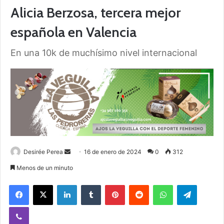
Alicia Berzosa, tercera mejor
española en Valencia
En una 10k de muchísimo nivel internacional
Desirée Perea
S
16 de enero de 2024
0
312
e
Menos de un minuto
n
Facebook
X
LinkedIn
Tumblr
Pinterest
Reddit
WhatsApp
Telegram
d
a
Viber
n
e