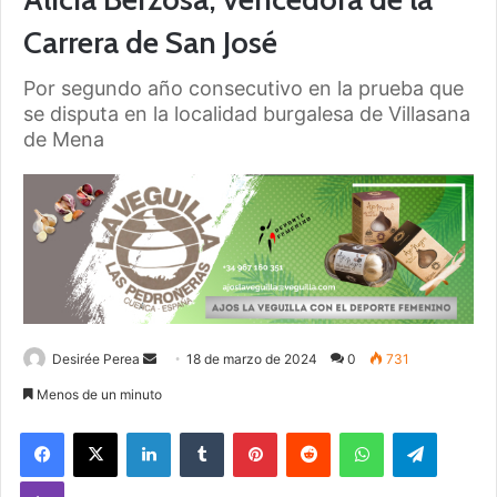
Carrera de San José
Por segundo año consecutivo en la prueba que
se disputa en la localidad burgalesa de Villasana
de Mena
Desirée Perea
S
18 de marzo de 2024
0
731
e
Menos de un minuto
n
Facebook
X
LinkedIn
Tumblr
Pinterest
Reddit
WhatsApp
Telegram
d
a
Viber
n