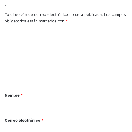
Tu dirección de correo electrónico no será publicada.
Los campos
obligatorios están marcados con
*
C
o
m
e
n
t
a
r
Nombre
*
i
o
*
Correo electrónico
*