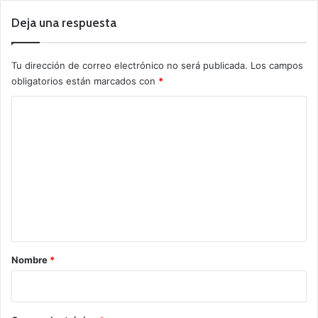
Deja una respuesta
Tu dirección de correo electrónico no será publicada.
Los campos
obligatorios están marcados con
*
C
o
m
e
n
t
a
r
Nombre
*
i
o