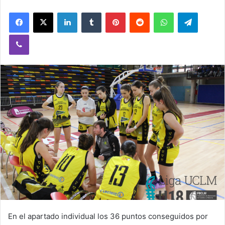
n
Facebook
X
LinkedIn
Tumblr
Pinterest
Reddit
WhatsApp
Telegram
d
a
Viber
n
e
m
a
i
l
En el apartado individual los 36 puntos conseguidos por