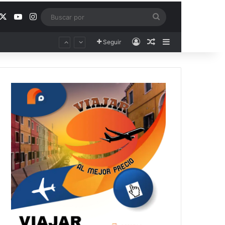
acebook
X
YouTube
Instagram
Buscar
por
Acceso
Publicación al aza
Barra lateral
Seguir