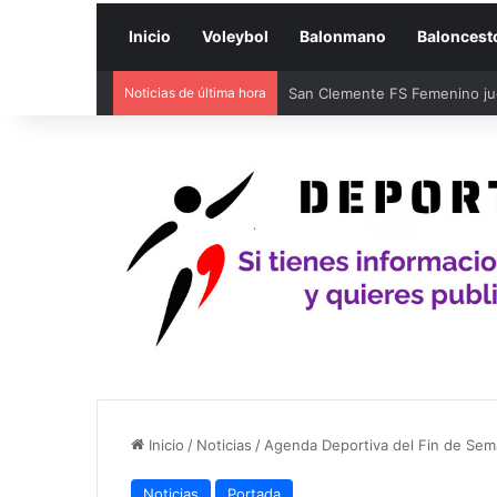
Inicio
Voleybol
Balonmano
Baloncest
Noticias de última hora
San Clemente FS Femenino juga
Inicio
/
Noticias
/
Agenda Deportiva del Fin de Sem
Noticias
Portada