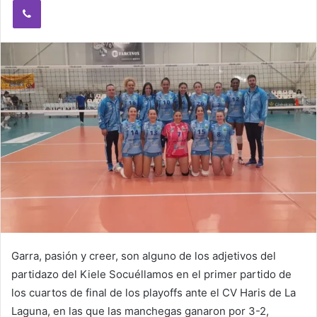
Viber
n
e
m
a
i
l
Garra, pasión y creer, son alguno de los adjetivos del
partidazo del Kiele Socuéllamos en el primer partido de
los cuartos de final de los playoffs ante el CV Haris de La
Laguna, en las que las manchegas ganaron por 3-2,