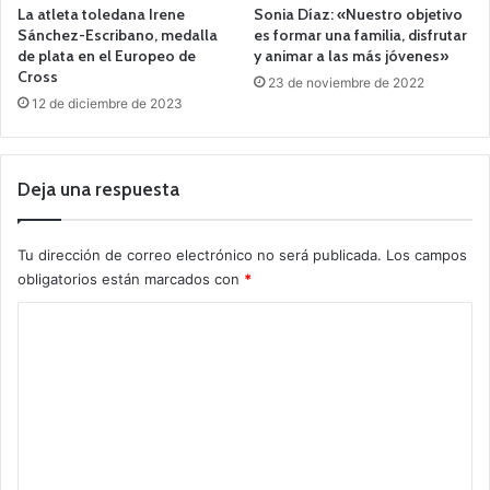
La atleta toledana Irene
Sonia Díaz: «Nuestro objetivo
Sánchez-Escribano, medalla
es formar una familia, disfrutar
de plata en el Europeo de
y animar a las más jóvenes»
Cross
23 de noviembre de 2022
12 de diciembre de 2023
Deja una respuesta
Tu dirección de correo electrónico no será publicada.
Los campos
obligatorios están marcados con
*
C
o
m
e
n
t