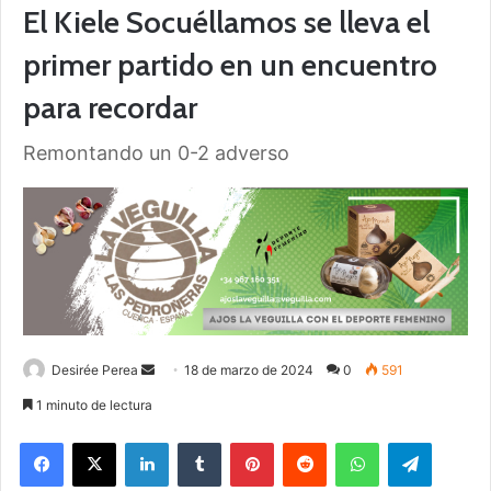
El Kiele Socuéllamos se lleva el
primer partido en un encuentro
para recordar
Remontando un 0-2 adverso
Desirée Perea
S
18 de marzo de 2024
0
591
e
1 minuto de lectura
n
Facebook
X
LinkedIn
Tumblr
Pinterest
Reddit
WhatsApp
Telegram
d
a