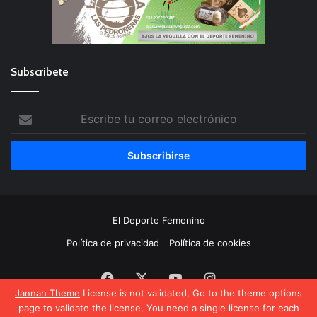
Subscribete
Escribe
tu
correo
electrónico
El Deporte Femenino
Política de privacidad
Política de cookies
Facebook
X
YouTube
Instagram
Jannah Theme
License is not validated, Go to the theme options
page to validate the license, You need a single license for each