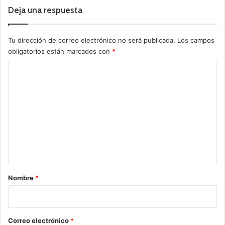
Deja una respuesta
Tu dirección de correo electrónico no será publicada.
Los campos
obligatorios están marcados con
*
C
o
m
e
n
t
a
r
Nombre
*
i
o
*
Correo electrónico
*