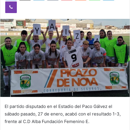
Viber
n
e
m
a
i
l
El partido disputado en el Estadio del Paco Gálvez el
sábado pasado, 27 de enero, acabó con el resultado 1-3,
frente al C.D Alba Fundación Femenino E.