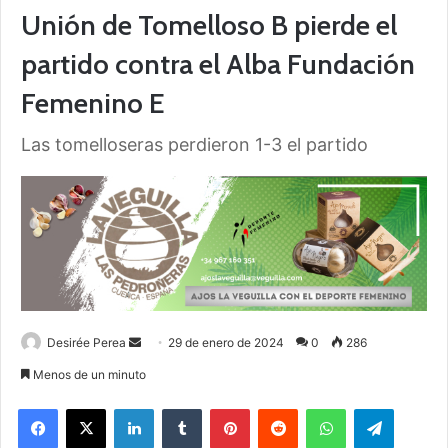
Unión de Tomelloso B pierde el
partido contra el Alba Fundación
Femenino E
Las tomelloseras perdieron 1-3 el partido
Desirée Perea
S
29 de enero de 2024
0
286
e
Menos de un minuto
n
Facebook
X
LinkedIn
Tumblr
Pinterest
Reddit
WhatsApp
Telegram
d
a